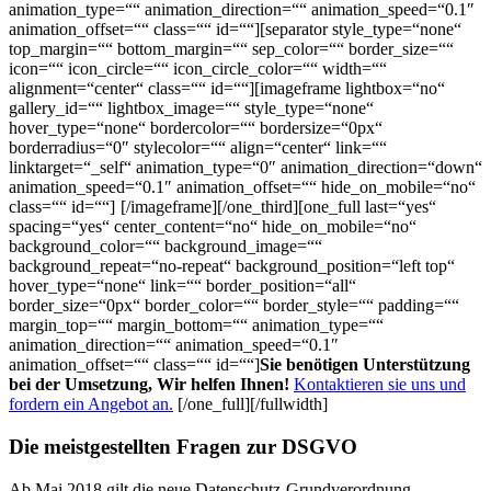
animation_type=““ animation_direction=““ animation_speed=“0.1″
animation_offset=““ class=““ id=““][separator style_type=“none“
top_margin=““ bottom_margin=““ sep_color=““ border_size=““
icon=““ icon_circle=““ icon_circle_color=““ width=““
alignment=“center“ class=““ id=““][imageframe lightbox=“no“
gallery_id=““ lightbox_image=““ style_type=“none“
hover_type=“none“ bordercolor=““ bordersize=“0px“
borderradius=“0″ stylecolor=““ align=“center“ link=““
linktarget=“_self“ animation_type=“0″ animation_direction=“down“
animation_speed=“0.1″ animation_offset=““ hide_on_mobile=“no“
class=““ id=““]
[/imageframe][/one_third][one_full last=“yes“
spacing=“yes“ center_content=“no“ hide_on_mobile=“no“
background_color=““ background_image=““
background_repeat=“no-repeat“ background_position=“left top“
hover_type=“none“ link=““ border_position=“all“
border_size=“0px“ border_color=““ border_style=““ padding=““
margin_top=““ margin_bottom=““ animation_type=““
animation_direction=““ animation_speed=“0.1″
animation_offset=““ class=““ id=““]
Sie benötigen Unterstützung
bei der Umsetzung, Wir helfen Ihnen!
Kontaktieren sie uns und
fordern ein Angebot an.
[/one_full][/fullwidth]
Die meistgestellten Fragen zur DSGVO
Ab Mai 2018 gilt die neue Datenschutz-Grundverordnung