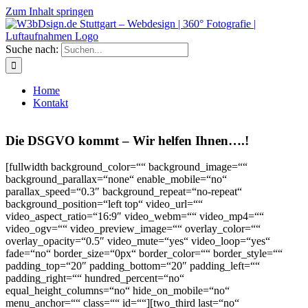
Zum Inhalt springen
Suche nach:
Home
Kontakt
Die DSGVO kommt – Wir helfen Ihnen….!
[fullwidth background_color=““ background_image=““
background_parallax=“none“ enable_mobile=“no“
parallax_speed=“0.3″ background_repeat=“no-repeat“
background_position=“left top“ video_url=““
video_aspect_ratio=“16:9″ video_webm=““ video_mp4=““
video_ogv=““ video_preview_image=““ overlay_color=““
overlay_opacity=“0.5″ video_mute=“yes“ video_loop=“yes“
fade=“no“ border_size=“0px“ border_color=““ border_style=““
padding_top=“20″ padding_bottom=“20″ padding_left=““
padding_right=““ hundred_percent=“no“
equal_height_columns=“no“ hide_on_mobile=“no“
menu_anchor=““ class=““ id=““][two_third last=“no“