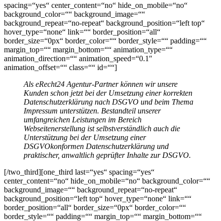
spacing=“yes“ center_content=“no“ hide_on_mobile=“no“
background_color=““ background_image=““
background_repeat=“no-repeat“ background_position=“left top“
hover_type=“none“ link=““ border_position=“all“
border_size=“0px“ border_color=““ border_style=““ padding=““
margin_top=““ margin_bottom=““ animation_type=““
animation_direction=““ animation_speed=“0.1″
animation_offset=““ class=““ id=““]
Als eRecht24 Agentur-Partner können wir unsere
Kunden schon jetzt bei der Umsetzung einer korrekten
Datenschutzerklärung nach DSGVO und beim Thema
Impressum unterstützen.
Bestandteil unserer
umfangreichen Leistungen im Bereich
Webseitenerstellung ist selbstverständlich auch die
Unterstützung bei der Umsetzung einer
DSGVOkonformen Datenschutzerklärung und
praktischer, anwaltlich geprüfter Inhalte zur DSGVO.
[/two_third][one_third last=“yes“ spacing=“yes“
center_content=“no“ hide_on_mobile=“no“ background_color=““
background_image=““ background_repeat=“no-repeat“
background_position=“left top“ hover_type=“none“ link=““
border_position=“all“ border_size=“0px“ border_color=““
border_style=““ padding=““ margin_top=““ margin_bottom=““